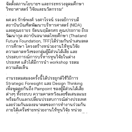
จัดตั้งสภานโยบายฯ และกระทรวงอุดมศึกษา
วิทยาศาสตร์ วิจัยและนวัตกรรม”
.
ผศ.ดร.รักษ์พงศ์ วงศาโรจน์ รองอธิการบดี
สถาบันบัณฑิตพัฒนาบริหารศาสตร์ (NIDA)
และคุณธราธร รัตนนฤมิตรศร คุณประกาย ธีระ
วัฒนากุล สถาบันอนาคตไทยศึกษา (Thailand
Future Foundation, TFF)ได้ร่วมกันนำเสนอผล
การศึกษา โครงสร้างหน่วยงานให้ทุนวิจัย
ความคาดหวังของกลุ่มผู้มีส่วนได้เสีย และ
ประสบการณ์การบริหารทุนวิจัยในต่าง
ประเทศ แล้วได้มีการนำ workshop ระดม
ความคิดเห็น
.
งานระดมสมองครั้งนี้ได้ประยุกต์ใช้วิธีการ
Strategic Foresight และ Design Thinking
เพื่อพูดคุยกันถึง Painpoint ของผู้มีส่วนได้เสีย
ต่างๆ ทั้งระบบ ความคาดหวังและข้อเสนอแนะ
พร้อมกับแลกเปลี่ยนประสบการณ์ต่างประเทศ
และร่วมกันมองอนาคตของการทำงานร่วมกัน
ภายใต้เครือข่ายหน่วยงานให้ทุนวิจัย หน่วย
งานนโยบาย มหาวิทยาลัย สถาบันวิจัยและผู้ใช้
งานวิจัย เอกชนและประชาสังคม โดยงานดัง
กล่าวอยู่ภายใต้โครงการจัดตั้งเครือข่ายหน่วย
งานให้ทุนวิจัยของทุกภาคส่วนของประเทศ