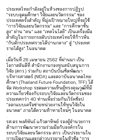
ประเทศไทยกำลังอยู่ในห้วงของการปฏิรูป
“ระบบอุดมศึกษา วิจัยและนวัตกรรม” ของ
ประเทศครั้งสำคัญ ที่มุ่งเป้าหมายใหญ่ที่จะใช้
“การวิจัยและนวัตกรรม” และ “การศึกษาขั้น
สูง” ผ่าน “คน” และ “เทคโนโลยี” เป็นเครื่องมือ
สำคัญในการยกระดับประเทศไทยให้ก้าวพ้น
“กับดักประเทศรายได้ปานกลาง” สู่ “ประเทศ
รายได้สูง” ในอนาคต
.
เมื่อวันที่ 26 เมษายน 2562 ที่ผ่านมา เป็น
โอกาสอันดีที่ สำนักงานกองทุนสนับสนุนการ
วิจัย (สกว.) ร่วมกับ สถาบันบัณฑิตพัฒนา
บริหารศาสตร์ (NIDA) และสถาบันอนาคตไทย
ศึกษา (Thailand Future Foundation, TFF) ได้
จัด Workshop ระดมความเห็นผู้ทรงคุณวุฒิที่มี
ความเกี่ยวข้องกับระบบวิจัยและนวัตกรรมของ
ประเทศกว่า 40 ท่านเพื่อร่วมกันเวิร์คช้อป
“ออกแบบเครือข่ายหน่วยงานให้ทุนวิจัยใน
อนาคต” ภายใต้ความท้าทายใหม่ๆ ในอนาคต
.
รศ.ดร.พงศ์พันธ์ แก้วตาทิพย์ รองผู้อำนวยการ
ด้านการพัฒนาความร่วมมือกับองค์กรใน
ระบบวิจัยและนวัตกรรม สกว. เป็นประธานใน
การเปิดงานและกล่าวบรรยายในหัวข้อ “การ