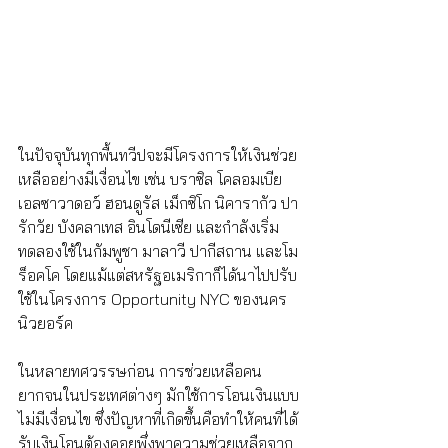
ในปัจจุบันทุกพื้นทวีปจะมีโครงการให้เงินช่วย
เหลืออย่างมีเงื่อนไข เช่น บราซิล โคลอมเบีย 
เอลซาวาดอว์ ฮอนดูรัส เม็กซิโก นิคารากัว ปา
รักวัย บังคลาเทส อินโดนีเซีย และกำลังเริ่ม
ทดลองใช้ในกัมพูชา มาลาวี ปากีสถาน และโม
ร็อคโค โดยแม้แต่สหรัฐอเมริกาก็ได้นาไปปรับ
ใช้ในโครงการ Opportunity NYC ของนคร
นิวยอร์ค
ในหลายทศวรรษก่อน การช่วยเหลือคน
ยากจนในประเทศต่างๆ มักใช้การโอนเงินแบบ
ไม่มีเงื่อนไข ซึ่งปัญหาที่เกิดขึ้นคือทำให้คนที่ได้
รับเงินโอนต้องคอยพึ่งพาความช่วยเหลือจาก