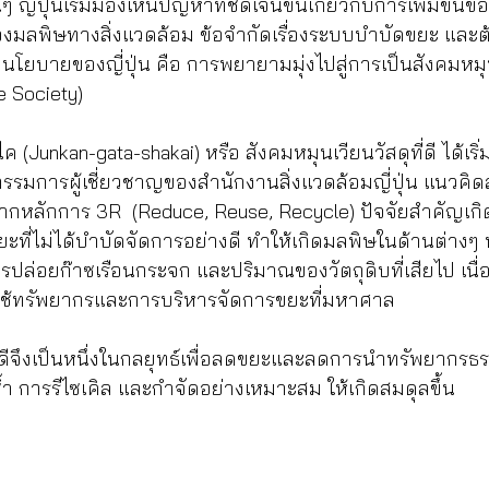
ๆ ญี่ปุ่นเริ่มมองเห็นปัญหาที่ชัดเจนขึ้นเกี่ยวกับการเพิ่มขึ้
องมลพิษทางสิ่งแวดล้อม ข้อจำกัดเรื่องระบบบำบัดขยะ และต้นท
ยบายของญี่ปุ่น คือ การพยายามมุ่งไปสู่การเป็นสังคมหมุนเว
e Society) 
(Junkan-gata-shakai) หรือ สังคมหมุนเวียนวัสดุที่ดี ได้เริ่ม
รรมการผู้เชี่ยวชาญของสำนักงานสิ่งแวดล้อมญี่ปุ่น แนวคิด
จากหลักการ 3R  (Reduce, Reuse, Recycle) ปัจจัยสำคัญเกิด
ี่ไม่ได้บำบัดจัดการอย่างดี ทำให้เกิดมลพิษในด้านต่างๆ 
รปล่อยก๊าซเรือนกระจก และปริมาณของวัตถุดิบที่เสียไป เนื
ช้ทรัพยากรและการบริหารจัดการขยะที่มหาศาล 
ี่ดีจึงเป็นหนึ่งในกลยุทธ์เพื่อลดขยะและลดการนำทรัพยากรธร
 การรีไซเคิล และกำจัดอย่างเหมาะสม ให้เกิดสมดุลขึ้น 