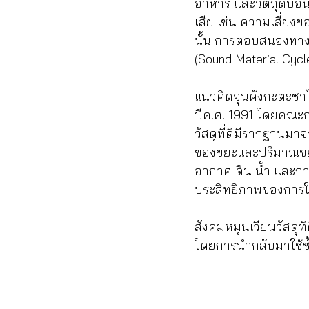
อาหาร และวัตถุดิบอื่น
เสีย เช่น ความเสี่ยงข
นั้น การตอบสนองทางนโ
(Sound Material Cycl
แนวคิดจุนคังกะตะชาไค 
ปีค.ศ. 1991 โดยคณะก
วัสดุที่ดีมีรากฐานมา
ของขยะและปริมาณขยะท
อากาศ ดิน น้ำ และกา
ประสิทธิภาพของการใ
สังคมหมุนเวียนวัสดุท
โดยการนำกลับมาใช้ซ้ำ